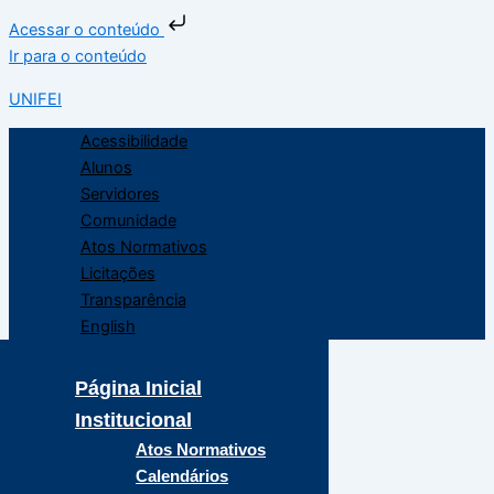
Acessar o conteúdo
Ir para o conteúdo
UNIFEI
Acessibilidade
Alunos
Servidores
Comunidade
Atos Normativos
Licitações
Transparência
English
Página Inicial
Institucional
Atos Normativos
Calendários