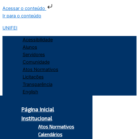
Acessar o conteúdo
Ir para o conteúdo
UNIFEI
Acessibilidade
Alunos
Servidores
Comunidade
Atos Normativos
Licitações
Transparência
English
Página Inicial
Institucional
Atos Normativos
Calendários