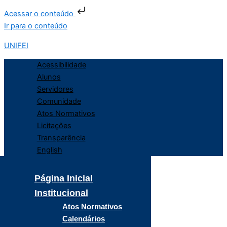
Acessar o conteúdo
Ir para o conteúdo
UNIFEI
Acessibilidade
Alunos
Servidores
Comunidade
Atos Normativos
Licitações
Transparência
English
Página Inicial
Institucional
Atos Normativos
Calendários