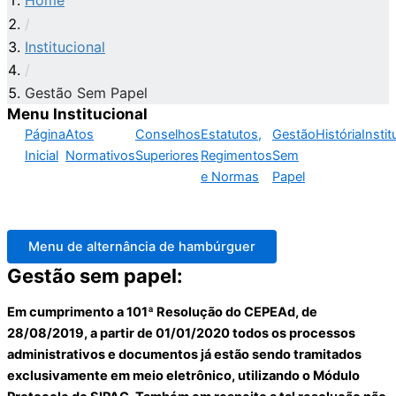
Home
/
Institucional
/
Gestão Sem Papel
Menu Institucional
Página
Atos
Conselhos
Estatutos,
Gestão
História
Instit
Inicial
Normativos
Superiores
Regimentos
Sem
e Normas
Papel
Menu de alternância de hambúrguer
Gestão sem papel:
Em cumprimento a 101ª Resolução do CEPEAd, de
28/08/2019, a partir de 01/01/2020 todos os processos
administrativos e documentos já estão sendo tramitados
exclusivamente em meio eletrônico, utilizando o Módulo