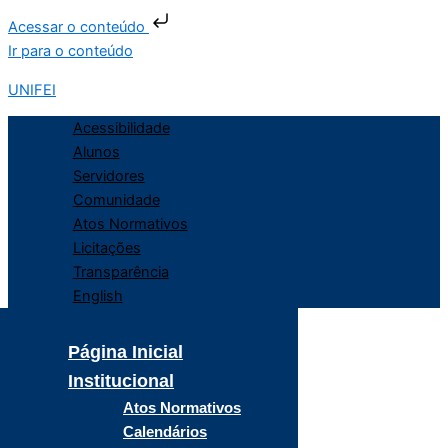
Acessar o conteúdo
Ir para o conteúdo
UNIFEI
Acessibilidade
Alunos
Servidores
Comunidade
Atos Normativos
Licitações
Transparência
English
Página Inicial
Institucional
Atos Normativos
Calendários