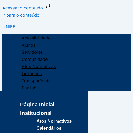
Acessar o conteúdo
Ir para o conteúdo
UNIFEI
Acessibilidade
Alunos
Servidores
Comunidade
Atos Normativos
Licitações
Transparência
English
Página Inicial
Institucional
Atos Normativos
Calendários