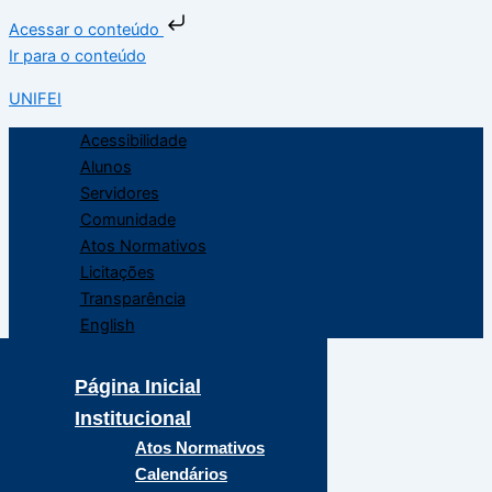
Acessar o conteúdo
Ir para o conteúdo
UNIFEI
Acessibilidade
Alunos
Servidores
Comunidade
Atos Normativos
Licitações
Transparência
English
Página Inicial
Institucional
Atos Normativos
Calendários