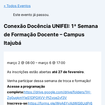
« Todos Eventos
Este evento já passou.
Conexão Docência UNIFEI: 1ª Semana
de Formação Docente – Campus
Itajubá
março 2
@
08:00
–
março 6
@
17:00
As inscrições estão abertas
até 27 de fevereiro
.
Venha participar dessa semana de troca e formação!
Acesse a programação
completa:
https://drive.google.com/drive/folders/1H-
Zg0ugkmYIeS1DPGXVV-PIZvoe2yf3V
Inscreva-se:
https://forms.gle/WgA6YvXdWiS6UdPr6