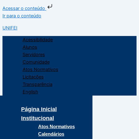
Acessar o conteúdo
Ir para o conteúdo
UNIFEI
Acessibilidade
Alunos
Servidores
Comunidade
Atos Normativos
Licitações
Transparência
English
Página Inicial
Institucional
Atos Normativos
Calendários