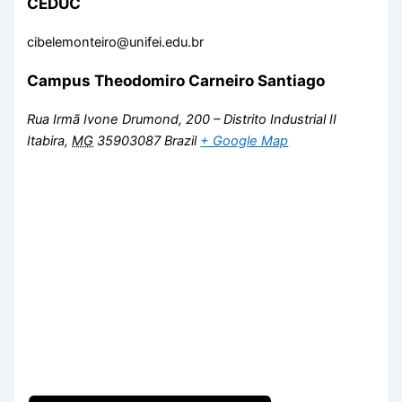
CEDUC
cibelemonteiro@unifei.edu.br
Campus Theodomiro Carneiro Santiago
Rua Irmã Ivone Drumond, 200 – Distrito Industrial II
Itabira
,
MG
35903087
Brazil
+ Google Map