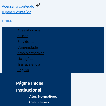
Acessar o conteúdo
Ir para o conteúdo
UNIFEI
Acessibilidade
Alunos
Servidores
Comunidade
Atos Normativos
Licitações
Transparência
English
Página Inicial
Institucional
Atos Normativos
Calendários