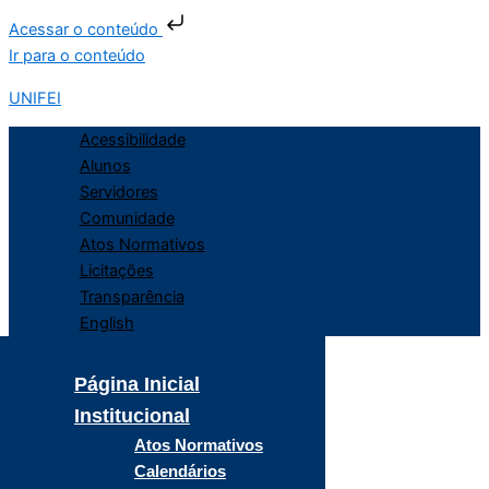
Acessar o conteúdo
Ir para o conteúdo
UNIFEI
Acessibilidade
Alunos
Servidores
Comunidade
Atos Normativos
Licitações
Transparência
English
Página Inicial
Institucional
Atos Normativos
Calendários