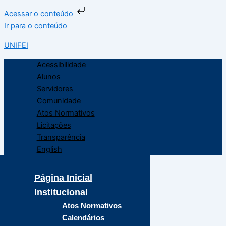
Acessar o conteúdo
Ir para o conteúdo
UNIFEI
Acessibilidade
Alunos
Servidores
Comunidade
Atos Normativos
Licitações
Transparência
English
Página Inicial
Institucional
Atos Normativos
Calendários