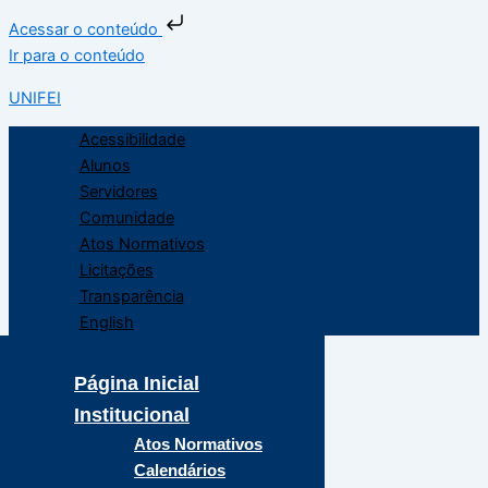
Acessar o conteúdo
Ir para o conteúdo
UNIFEI
Acessibilidade
Alunos
Servidores
Comunidade
Atos Normativos
Licitações
Transparência
English
Página Inicial
Institucional
Atos Normativos
Calendários