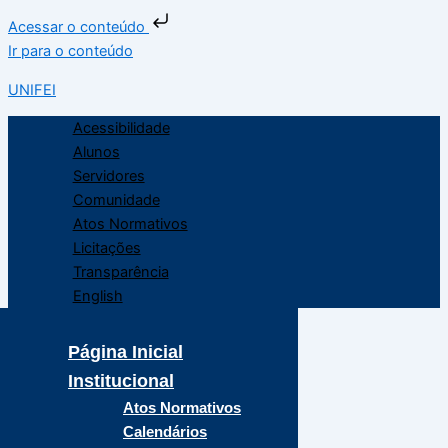
Acessar o conteúdo
Ir para o conteúdo
UNIFEI
Acessibilidade
Alunos
Servidores
Comunidade
Atos Normativos
Licitações
Transparência
English
Página Inicial
Institucional
Atos Normativos
Calendários