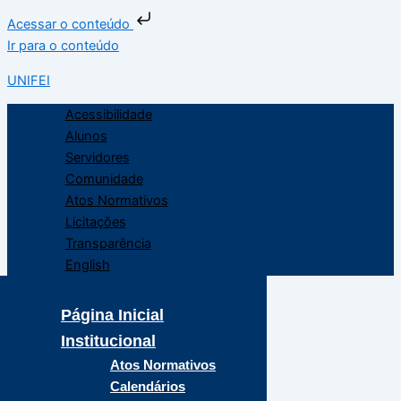
Acessar o conteúdo
Ir para o conteúdo
UNIFEI
Acessibilidade
Alunos
Servidores
Comunidade
Atos Normativos
Licitações
Transparência
English
Página Inicial
Institucional
Atos Normativos
Calendários