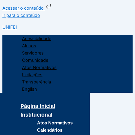
Acessar o conteúdo
Ir para o conteúdo
UNIFEI
Acessibilidade
Alunos
Servidores
Comunidade
Atos Normativos
Licitações
Transparência
English
Página Inicial
Institucional
Atos Normativos
Calendários