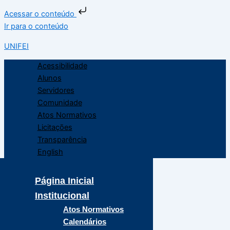
Acessar o conteúdo
Ir para o conteúdo
UNIFEI
Acessibilidade
Alunos
Servidores
Comunidade
Atos Normativos
Licitações
Transparência
English
Página Inicial
Institucional
Atos Normativos
Calendários