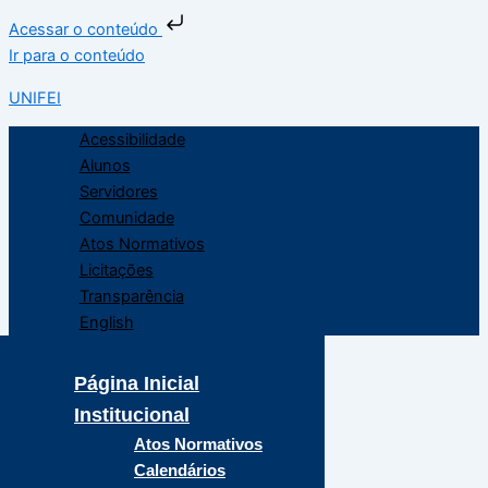
Acessar o conteúdo
Ir para o conteúdo
UNIFEI
Acessibilidade
Alunos
Servidores
Comunidade
Atos Normativos
Licitações
Transparência
English
Página Inicial
Institucional
Atos Normativos
Calendários