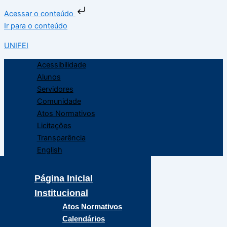
Acessar o conteúdo
Ir para o conteúdo
UNIFEI
Acessibilidade
Alunos
Servidores
Comunidade
Atos Normativos
Licitações
Transparência
English
Página Inicial
Institucional
Atos Normativos
Calendários