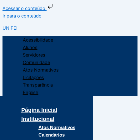
Acessar o conteúdo
Ir para o conteúdo
UNIFEI
Acessibilidade
Alunos
Servidores
Comunidade
Atos Normativos
Licitações
Transparência
English
Página Inicial
Institucional
Atos Normativos
Calendários