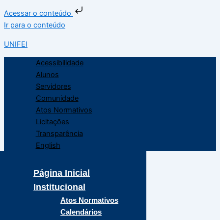
Acessar o conteúdo
Ir para o conteúdo
UNIFEI
Acessibilidade
Alunos
Servidores
Comunidade
Atos Normativos
Licitações
Transparência
English
Página Inicial
Institucional
Atos Normativos
Calendários