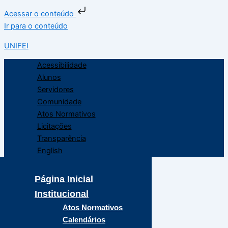
Acessar o conteúdo
Ir para o conteúdo
UNIFEI
Acessibilidade
Alunos
Servidores
Comunidade
Atos Normativos
Licitações
Transparência
English
Página Inicial
Institucional
Atos Normativos
Calendários