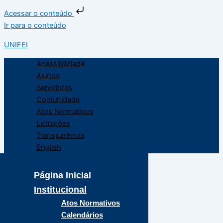
Acessar o conteúdo
Ir para o conteúdo
UNIFEI
Acessibilidade
Alunos
Servidores
Comunidade
Atos Normativos
Licitações
Transparência
English
Página Inicial
Institucional
Atos Normativos
Calendários