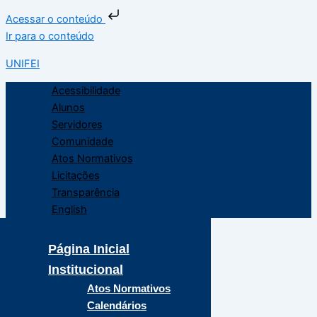
Acessar o conteúdo
Ir para o conteúdo
UNIFEI
Acessibilidade
Alunos
Servidores
Comunidade
Atos Normativos
Licitações
Transparência
English
Página Inicial
Institucional
Atos Normativos
Calendários