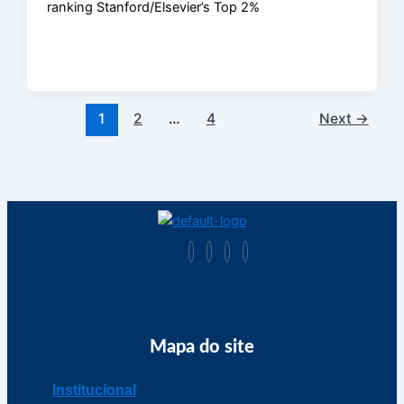
ranking Stanford/Elsevier’s Top 2%
1
2
…
4
Next
→
Mapa do site
Institucional