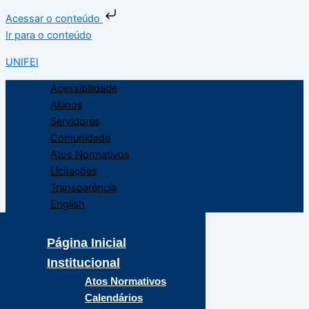
Acessar o conteúdo
Ir para o conteúdo
UNIFEI
Acessibilidade
Alunos
Servidores
Comunidade
Atos Normativos
Licitações
Transparência
English
Página Inicial
Institucional
Atos Normativos
Calendários